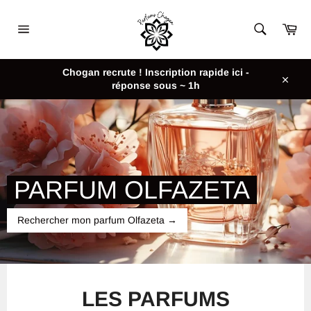
Passer
au
Pan
contenu
Navigation
Chogan recrute ! Inscription rapide ici -
réponse sous ~ 1h
Close
PARFUM OLFAZETA
Rechercher mon parfum Olfazeta
→
Utilisez
les
LES PARFUMS
flèches
gauche/droite