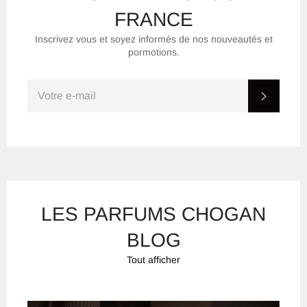
FRANCE
Inscrivez vous et soyez informés de nos nouveautés et
pormotions.
INSCRIVEZ-
S'INSC
VOUS
POUR
RECEVOIR
LES
TOUTES
DERNIÈRES
NOUVELLES,
OFFRES
ET
STYLES
LES PARFUMS CHOGAN
BLOG
Tout afficher