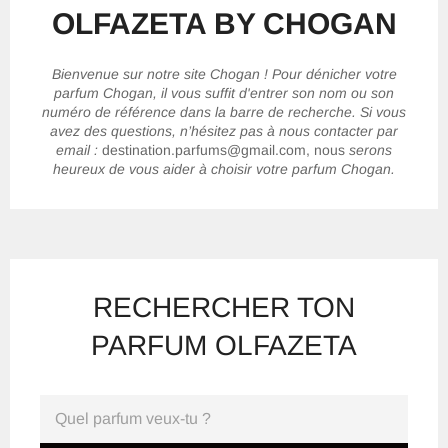
OLFAZETA BY CHOGAN
pour
naviguer
dans
le
Bienvenue sur notre site Chogan ! Pour dénicher votre
diaporama
parfum Chogan, il vous suffit d'entrer son nom ou son
ou
numéro de référence dans la barre de recherche. Si vous
glissez
avez des questions, n’hésitez pas à nous contacter par
vers
email :
destination.parfums@gmail.com, nous
serons
la
heureux de vous aider à choisir votre parfum Chogan.
gauche/droite
sur
un
appareil
mobile
RECHERCHER TON
PARFUM OLFAZETA