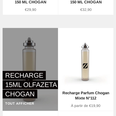
150 ML CHOGAN
150 ML CHOGAN
Prix
Prix
€29,90
€32,90
régulier
régulier
RECHARGE
15ML OLFAZETA
CHOGAN
Recharge Parfum Chogan
Mixte N°112
TOUT AFFICHER
À partir de €19,90